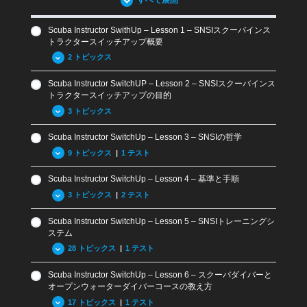
すべて展開
9.09 起こりうる問題・トラブル
Scuba Instructor SwithUp – Lesson 1 – SNSIスクーバインス
9.10 継続教育
トラクタースイッチアップ概要
9.11 まとめと復習問題
2 トピックス
Review Questions Lesson 9 – Scuba SwitchUp
Scuba Instructor SwitchUP – Lesson 2 – SNSIスクーバインス
1.01 SNSIクロスオーバー概要
トラクタースイッチアップの目的
1.02 SNSIの認証
3 トピックス
Scuba Instructor SwitchUp – Lesson 3 – SNSIの哲学
2.01 SNSIスイッチアップの目的
9 トピックス
|
1 テスト
2.02 現在の認定レベル相当へのスイッチアップ
Scuba Instructor SwitchUp – Lesson 4 – 基準と手順
2.03 その他のレベルを取得する方法
3.01 SNSIの歴史
3 トピックス
|
2 テスト
3.02 SNSIとその他の指導団体との違い
Scuba Instructor SwitchUp – Lesson 5 – SNSIトレーニングシ
3.03 SNSIのトレーニング教材
4.01 ISOとRSTC基準
ステム
3.04 テクノロジーの利用と従来システムへの適用
4.02 用語および定義
28 トピックス
|
1 テスト
3.05 ペイパーユース
General Standard Review Questions
Scuba Instructor SwitchUp – Lesson 6 – スクーバダイバーと
3.06 ウェブティーチング
5.01 SNSIトレーニングシステムの紹介
4.03 SNSI一般基準
オープンウォーターダイバーコースの教え方
3.07 SNSI メディアハブ
5.02 体験スクーバ
Standard Review Questions: Terms and Definitions
17 トピックス
|
1 テスト