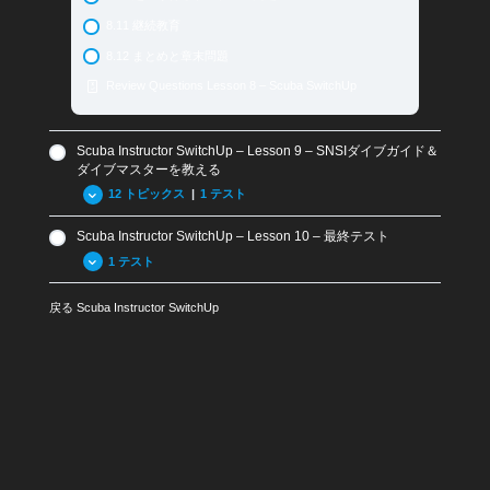
5.14 SNSIテックダイバー
7.07 受講生用マニュアル
8.11 継続教育
6.13 – 記録
5.15 マスターダイバー
7.08 インストラクター用教材
8.12 まとめと章末問題
6.14 – 起こりうるトラブル・問題
5.16 ダイブガイド＆ダイブマスター
7.09 水中コンパス
Review Questions Lesson 8 – Scuba SwitchUp
6.15 – 継続教育
5.17 BLSDファーストエイドインストラクター＆酸素プ
7.10 記録
ロバイダーインストラクター
6.16 – まとめと復習問題
7.11 起こりうるトラブル・問題
5.18 インストラクター・プレパラトリーコース (IPC)
Scuba Instructor SwitchUp – Lesson 9 – SNSIダイブガイド＆
Review Questions Lesson 6 – Scuba SwitchUp
7.12 継続教育
ダイブマスターを教える
5.19 インストラクター認定
7.13 まとめと章末問題
12 トピックス
|
1 テスト
5.20 スペシャルティ・インストラクター
Review Questions Lesson 7 – Scuba SwitchUp
5.21 アドバンスド・スペシャルティ・インストラクター
Scuba Instructor SwitchUp – Lesson 10 – 最終テスト
9.01 SNSIダイブガイド・ダイブマスターコースの目的
5.22 SNSIテックインストラクター
1 テスト
9.02 ダイブガイド/ダイブマスターインストラクターの役
5.23 マスターインストラクターとアシスタントトレーナ
割
ー
戻る
Scuba Instructor SwitchUp
Crossover-Scuba SwitchUp Exam
9.03 ダイブマスター用教材
5.24 SNSIインストラクタートレーニングのレベル
9.03 ダイブガイド用教材
5.25-まとめと章末問題
9.04 SNSIダイブガイド / ダイブマスターの条件
Review Questions Lesson 5 – Scuba SwitchUp
9.05 コースの導入とペーパーワーク
9.06 候補生用教材
9.07 インストトラクター教材