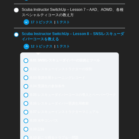
3.08 MySNSIアプリ
5.03 スクーバダイバーとオープンウォーターダイバー
Scuba Instructor SwitchUp – Lesson 7 – AAD、AOWD、各種
6.01 – SNSIスクーバダイバー (ISO 24802-1: 2014) コー
3.09 まとめと復習問題 Lesson 3
5.04 オーシャンガーディアン
スペシャルティコースの教え方
スのツールと目的
Review Questions Lesson 3
5.05 BLSDファーストエイドと酸素プロバイダー
17 トピックス
|
1 テスト
6.02 – SNSIスクーバダイバーコースの特徴
5.06 アンダーウォーターフォトグラフィー
Scuba Instructor SwitchUp – Lesson 8 – SNSIレスキューダ
6.03 – SNSIオープンウォーターダイバーコース (ISO
7.01.1 – SNSIスペシャルティコースの目的
24802-2: 2014) の目的
イバーコースを教える
5.07 ガスブレンダー
7.01.2 – SNSIアドバンスドアドベンチャーダイバーコー
12 トピックス
|
1 テスト
6.04 – SNSIオープンウォーターダイバーコース (ISO
5.08 ナイトロックスダイバー
ス概要
24802-2: 2014) のツール
5.09 アドバンスドオープンウォーターダイバー
7.01.3 SNSIアドバンスドオープンウォーターダイバーコ
8.01 SNSIレスキューダイバーの目的とツール
6.05 – エントリーレベルにおけるインストラクターの役
ースの目的
5.10 SNSIスペシャルティ
割
8.02 レスキューインストラクターの役割
7.02.1 – SNSIスペシャルティコース用ツール
5.11 アドバンスド・アドベンチャーダイバー
6.06 – オプション
8.03 受講生用トレーニングレコード
7.02.2 – アドバンスドアドベンチャーダイバーコース用
5.12 レスキューダイバー
6.07 -受講生用トレーニング教材
ツール
8.04 受講生の参加条件
5.13 SNSIアドバンスド・スペシャルティ
6.08 – 受講生の参加条件
7.02.3 – SNSIアドバンスドオープンウォーターダイバー
8.05 レスキューダイバーコースの導入とペーパーワーク
コースのツール
5.13.1 SNSIアドバンスドスペシャルティ：レクリエーシ
6.09 – オープンウォーターダイバーとスクーバダイバー
8.06 レスキューダイバー受講生用教材
ョナルデコダイバー
コースの紹介と導入
7.03 SNSIインストラクターの役割
8.07 レスキューインストラクターマニュアル
5.13.2 SNSIアドバンスド・スペシャルティ：レックトレ
6.10 – 受講生用教材の詳細
7.04 受講生用教材
ックダイバー
8.08 水中コンパス
6.11 – インストラクター用教材
7.05 受講生の参加条件
5.13.3 SNSIアドバンスド・スペシャルティ：サイドマウ
8.09 記録
6.12 – 水中トレーニング
ントダイバー
7.06 コース紹介・導入
8.10 起こり得るトラブル・問題
6.12.1 – 水中トレーニング – セカンドパート