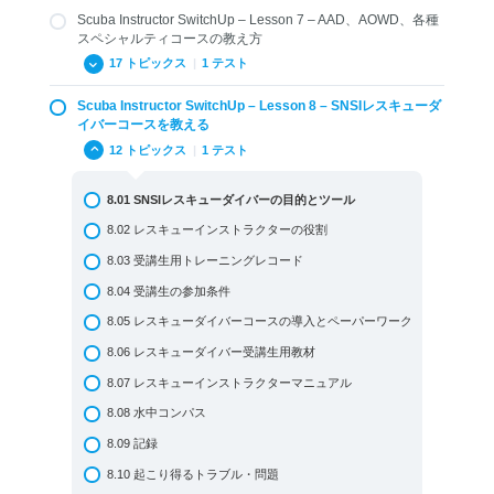
5.03 スクーバダイバーとオープンウォーターダイバー
Scuba Instructor SwitchUp – Lesson 7 – AAD、AOWD、各種
6.01 – SNSIスクーバダイバー (ISO 24802-1: 2014) コー
3.09 まとめと復習問題 Lesson 3
5.04 オーシャンガーディアン
スペシャルティコースの教え方
スのツールと目的
Review Questions Lesson 3
5.05 BLSDファーストエイドと酸素プロバイダー
17 トピックス
|
1 テスト
6.02 – SNSIスクーバダイバーコースの特徴
5.06 アンダーウォーターフォトグラフィー
Scuba Instructor SwitchUp – Lesson 8 – SNSIレスキューダ
6.03 – SNSIオープンウォーターダイバーコース (ISO
7.01.1 – SNSIスペシャルティコースの目的
24802-2: 2014) の目的
イバーコースを教える
5.07 ガスブレンダー
7.01.2 – SNSIアドバンスドアドベンチャーダイバーコー
12 トピックス
|
1 テスト
6.04 – SNSIオープンウォーターダイバーコース (ISO
5.08 ナイトロックスダイバー
ス概要
24802-2: 2014) のツール
5.09 アドバンスドオープンウォーターダイバー
7.01.3 SNSIアドバンスドオープンウォーターダイバーコ
8.01 SNSIレスキューダイバーの目的とツール
6.05 – エントリーレベルにおけるインストラクターの役
ースの目的
5.10 SNSIスペシャルティ
割
8.02 レスキューインストラクターの役割
7.02.1 – SNSIスペシャルティコース用ツール
5.11 アドバンスド・アドベンチャーダイバー
6.06 – オプション
8.03 受講生用トレーニングレコード
7.02.2 – アドバンスドアドベンチャーダイバーコース用
5.12 レスキューダイバー
6.07 -受講生用トレーニング教材
ツール
8.04 受講生の参加条件
5.13 SNSIアドバンスド・スペシャルティ
6.08 – 受講生の参加条件
7.02.3 – SNSIアドバンスドオープンウォーターダイバー
8.05 レスキューダイバーコースの導入とペーパーワーク
コースのツール
5.13.1 SNSIアドバンスドスペシャルティ：レクリエーシ
6.09 – オープンウォーターダイバーとスクーバダイバー
8.06 レスキューダイバー受講生用教材
ョナルデコダイバー
コースの紹介と導入
7.03 SNSIインストラクターの役割
8.07 レスキューインストラクターマニュアル
5.13.2 SNSIアドバンスド・スペシャルティ：レックトレ
6.10 – 受講生用教材の詳細
7.04 受講生用教材
ックダイバー
8.08 水中コンパス
6.11 – インストラクター用教材
7.05 受講生の参加条件
5.13.3 SNSIアドバンスド・スペシャルティ：サイドマウ
8.09 記録
6.12 – 水中トレーニング
ントダイバー
7.06 コース紹介・導入
8.10 起こり得るトラブル・問題
6.12.1 – 水中トレーニング – セカンドパート
5.14 SNSIテックダイバー
7.07 受講生用マニュアル