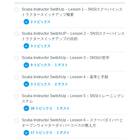
Scuba Instructor SwithUp – Lesson 1 – SNSIスクーバインス
トラクタースイッチアップ概要
2 トピックス
Scuba Instructor SwitchUP – Lesson 2 – SNSIスクーバインス
1.01 SNSIクロスオーバー概要
トラクタースイッチアップの目的
1.02 SNSIの認証
3 トピックス
Scuba Instructor SwitchUp – Lesson 3 – SNSIの哲学
2.01 SNSIスイッチアップの目的
9 トピックス
|
1 テスト
2.02 現在の認定レベル相当へのスイッチアップ
Scuba Instructor SwitchUp – Lesson 4 – 基準と手順
2.03 その他のレベルを取得する方法
3.01 SNSIの歴史
3 トピックス
|
2 テスト
3.02 SNSIとその他の指導団体との違い
Scuba Instructor SwitchUp – Lesson 5 – SNSIトレーニングシ
3.03 SNSIのトレーニング教材
4.01 ISOとRSTC基準
ステム
3.04 テクノロジーの利用と従来システムへの適用
4.02 用語および定義
28 トピックス
|
1 テスト
3.05 ペイパーユース
General Standard Review Questions
Scuba Instructor SwitchUp – Lesson 6 – スクーバダイバーと
3.06 ウェブティーチング
5.01 SNSIトレーニングシステムの紹介
4.03 SNSI一般基準
オープンウォーターダイバーコースの教え方
3.07 SNSI メディアハブ
5.02 体験スクーバ
Standard Review Questions: Terms and Definitions
17 トピックス
|
1 テスト
3.08 MySNSIアプリ