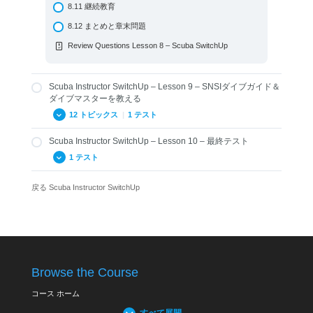
8.11 継続教育
6.13 – 記録
5.15 マスターダイバー
7.08 インストラクター用教材
8.12 まとめと章末問題
6.14 – 起こりうるトラブル・問題
5.16 ダイブガイド＆ダイブマスター
7.09 水中コンパス
Review Questions Lesson 8 – Scuba SwitchUp
6.15 – 継続教育
5.17 BLSDファーストエイドインストラクター＆酸素プ
7.10 記録
ロバイダーインストラクター
6.16 – まとめと復習問題
7.11 起こりうるトラブル・問題
5.18 インストラクター・プレパラトリーコース (IPC)
Scuba Instructor SwitchUp – Lesson 9 – SNSIダイブガイド＆
Review Questions Lesson 6 – Scuba SwitchUp
7.12 継続教育
ダイブマスターを教える
5.19 インストラクター認定
7.13 まとめと章末問題
12 トピックス
|
1 テスト
5.20 スペシャルティ・インストラクター
Review Questions Lesson 7 – Scuba SwitchUp
5.21 アドバンスド・スペシャルティ・インストラクター
Scuba Instructor SwitchUp – Lesson 10 – 最終テスト
9.01 SNSIダイブガイド・ダイブマスターコースの目的
5.22 SNSIテックインストラクター
1 テスト
9.02 ダイブガイド/ダイブマスターインストラクターの役
5.23 マスターインストラクターとアシスタントトレーナ
割
ー
戻る
Scuba Instructor SwitchUp
Crossover-Scuba SwitchUp Exam
9.03 ダイブマスター用教材
5.24 SNSIインストラクタートレーニングのレベル
9.03 ダイブガイド用教材
5.25-まとめと章末問題
9.04 SNSIダイブガイド / ダイブマスターの条件
Review Questions Lesson 5 – Scuba SwitchUp
9.05 コースの導入とペーパーワーク
Browse the Course
9.06 候補生用教材
9.07 インストトラクター教材
コース ホーム
9.08 記録