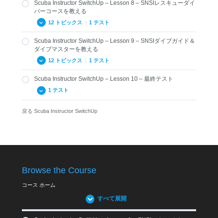
Scuba Instructor SwitchUp – Lesson 8 – SNSIレスキューダイ
5.23 マスターインストラクターとアシスタントトレーナ
バーコースを教える
ー
12 トピックス
|
1 テスト
5.24 SNSIインストラクタートレーニングのレベル
5.25-まとめと章末問題
Scuba Instructor SwitchUp – Lesson 9 – SNSIダイブガイド＆
8.01 SNSIレスキューダイバーの目的とツール
ダイブマスターを教える
Review Questions Lesson 5 – Scuba SwitchUp
8.02 レスキューインストラクターの役割
12 トピックス
|
1 テスト
8.03 受講生用トレーニングレコード
Scuba Instructor SwitchUp – Lesson 10 – 最終テスト
9.01 SNSIダイブガイド・ダイブマスターコースの目的
8.04 受講生の参加条件
1 テスト
9.02 ダイブガイド/ダイブマスターインストラクターの役
8.05 レスキューダイバーコースの導入とペーパーワーク
割
戻る
Scuba Instructor SwitchUp
8.06 レスキューダイバー受講生用教材
Crossover-Scuba SwitchUp Exam
9.03 ダイブマスター用教材
8.07 レスキューインストラクターマニュアル
9.03 ダイブガイド用教材
8.08 水中コンパス
9.04 SNSIダイブガイド / ダイブマスターの条件
8.09 記録
9.05 コースの導入とペーパーワーク
8.10 起こり得るトラブル・問題
Browse the Course
9.06 候補生用教材
8.11 継続教育
9.07 インストトラクター教材
コース ホーム
8.12 まとめと章末問題
9.08 記録
すべて展開
Review Questions Lesson 8 – Scuba SwitchUp
9.09 起こりうる問題・トラブル