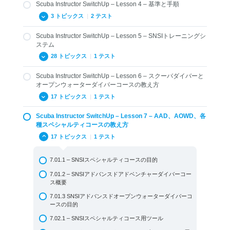
Scuba Instructor SwitchUp – Lesson 4 – 基準と手順
2.03 その他のレベルを取得する方法
3.01 SNSIの歴史
3 トピックス
|
2 テスト
3.02 SNSIとその他の指導団体との違い
Scuba Instructor SwitchUp – Lesson 5 – SNSIトレーニングシ
3.03 SNSIのトレーニング教材
4.01 ISOとRSTC基準
ステム
3.04 テクノロジーの利用と従来システムへの適用
4.02 用語および定義
28 トピックス
|
1 テスト
3.05 ペイパーユース
General Standard Review Questions
Scuba Instructor SwitchUp – Lesson 6 – スクーバダイバーと
3.06 ウェブティーチング
5.01 SNSIトレーニングシステムの紹介
4.03 SNSI一般基準
オープンウォーターダイバーコースの教え方
3.07 SNSI メディアハブ
5.02 体験スクーバ
Standard Review Questions: Terms and Definitions
17 トピックス
|
1 テスト
3.08 MySNSIアプリ
5.03 スクーバダイバーとオープンウォーターダイバー
Scuba Instructor SwitchUp – Lesson 7 – AAD、AOWD、各
6.01 – SNSIスクーバダイバー (ISO 24802-1: 2014) コー
3.09 まとめと復習問題 Lesson 3
5.04 オーシャンガーディアン
種スペシャルティコースの教え方
スのツールと目的
Review Questions Lesson 3
5.05 BLSDファーストエイドと酸素プロバイダー
17 トピックス
|
1 テスト
6.02 – SNSIスクーバダイバーコースの特徴
5.06 アンダーウォーターフォトグラフィー
6.03 – SNSIオープンウォーターダイバーコース (ISO
7.01.1 – SNSIスペシャルティコースの目的
24802-2: 2014) の目的
5.07 ガスブレンダー
7.01.2 – SNSIアドバンスドアドベンチャーダイバーコー
6.04 – SNSIオープンウォーターダイバーコース (ISO
5.08 ナイトロックスダイバー
ス概要
24802-2: 2014) のツール
5.09 アドバンスドオープンウォーターダイバー
7.01.3 SNSIアドバンスドオープンウォーターダイバーコ
6.05 – エントリーレベルにおけるインストラクターの役
ースの目的
5.10 SNSIスペシャルティ
割
7.02.1 – SNSIスペシャルティコース用ツール
5.11 アドバンスド・アドベンチャーダイバー
6.06 – オプション