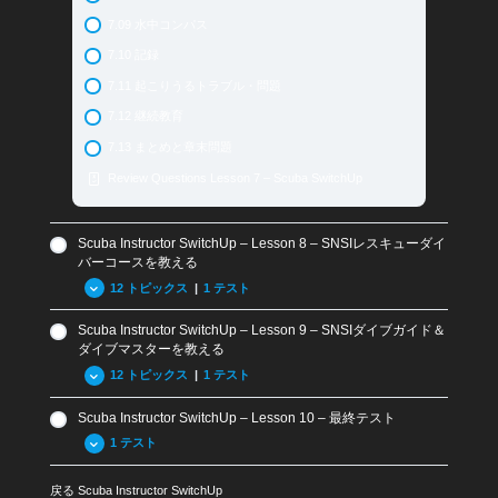
6.14 – 起こりうるトラブル・問題
5.16 ダイブガイド＆ダイブマスター
7.09 水中コンパス
6.15 – 継続教育
5.17 BLSDファーストエイドインストラクター＆酸素プ
7.10 記録
ロバイダーインストラクター
6.16 – まとめと復習問題
7.11 起こりうるトラブル・問題
5.18 インストラクター・プレパラトリーコース (IPC)
Review Questions Lesson 6 – Scuba SwitchUp
7.12 継続教育
5.19 インストラクター認定
7.13 まとめと章末問題
5.20 スペシャルティ・インストラクター
Review Questions Lesson 7 – Scuba SwitchUp
5.21 アドバンスド・スペシャルティ・インストラクター
5.22 SNSIテックインストラクター
Scuba Instructor SwitchUp – Lesson 8 – SNSIレスキューダイ
5.23 マスターインストラクターとアシスタントトレーナ
バーコースを教える
ー
12 トピックス
|
1 テスト
5.24 SNSIインストラクタートレーニングのレベル
5.25-まとめと章末問題
Scuba Instructor SwitchUp – Lesson 9 – SNSIダイブガイド＆
8.01 SNSIレスキューダイバーの目的とツール
ダイブマスターを教える
Review Questions Lesson 5 – Scuba SwitchUp
8.02 レスキューインストラクターの役割
12 トピックス
|
1 テスト
8.03 受講生用トレーニングレコード
Scuba Instructor SwitchUp – Lesson 10 – 最終テスト
9.01 SNSIダイブガイド・ダイブマスターコースの目的
8.04 受講生の参加条件
1 テスト
9.02 ダイブガイド/ダイブマスターインストラクターの役
8.05 レスキューダイバーコースの導入とペーパーワーク
割
戻る
Scuba Instructor SwitchUp
8.06 レスキューダイバー受講生用教材
Crossover-Scuba SwitchUp Exam