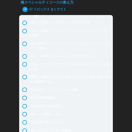
3.09 まとめと復習問題 Lesson 3
5.04 オーシャンガーディアン
種スペシャルティコースの教え方
スのツールと目的
Review Questions Lesson 3
5.05 BLSDファーストエイドと酸素プロバイダー
17 トピックス
|
1 テスト
6.02 – SNSIスクーバダイバーコースの特徴
5.06 アンダーウォーターフォトグラフィー
6.03 – SNSIオープンウォーターダイバーコース (ISO
7.01.1 – SNSIスペシャルティコースの目的
24802-2: 2014) の目的
5.07 ガスブレンダー
7.01.2 – SNSIアドバンスドアドベンチャーダイバーコー
6.04 – SNSIオープンウォーターダイバーコース (ISO
5.08 ナイトロックスダイバー
ス概要
24802-2: 2014) のツール
5.09 アドバンスドオープンウォーターダイバー
7.01.3 SNSIアドバンスドオープンウォーターダイバーコ
6.05 – エントリーレベルにおけるインストラクターの役
ースの目的
5.10 SNSIスペシャルティ
割
7.02.1 – SNSIスペシャルティコース用ツール
5.11 アドバンスド・アドベンチャーダイバー
6.06 – オプション
7.02.2 – アドバンスドアドベンチャーダイバーコース用
5.12 レスキューダイバー
6.07 -受講生用トレーニング教材
ツール
5.13 SNSIアドバンスド・スペシャルティ
6.08 – 受講生の参加条件
7.02.3 – SNSIアドバンスドオープンウォーターダイバー
コースのツール
5.13.1 SNSIアドバンスドスペシャルティ：レクリエーシ
6.09 – オープンウォーターダイバーとスクーバダイバー
ョナルデコダイバー
コースの紹介と導入
7.03 SNSIインストラクターの役割
5.13.2 SNSIアドバンスド・スペシャルティ：レックトレ
6.10 – 受講生用教材の詳細
7.04 受講生用教材
ックダイバー
6.11 – インストラクター用教材
7.05 受講生の参加条件
5.13.3 SNSIアドバンスド・スペシャルティ：サイドマウ
6.12 – 水中トレーニング
ントダイバー
7.06 コース紹介・導入
6.12.1 – 水中トレーニング – セカンドパート
5.14 SNSIテックダイバー
7.07 受講生用マニュアル
6.13 – 記録
5.15 マスターダイバー
7.08 インストラクター用教材