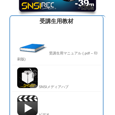
受講生用教材
受講生用マニュアル (.pdf – 印
刷版)
SNSIメディアハブ
ビデオ