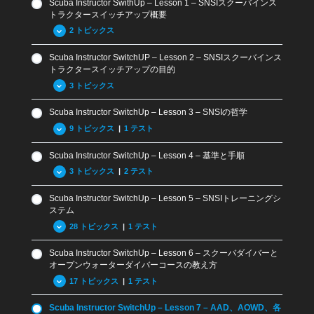
Scuba Instructor SwithUp – Lesson 1 – SNSIスクーバインス
9.10 継続教育
トラクタースイッチアップ概要
9.11 まとめと復習問題
2 トピックス
Review Questions Lesson 9 – Scuba SwitchUp
Scuba Instructor SwitchUP – Lesson 2 – SNSIスクーバインス
1.01 SNSIクロスオーバー概要
トラクタースイッチアップの目的
1.02 SNSIの認証
3 トピックス
Scuba Instructor SwitchUp – Lesson 3 – SNSIの哲学
2.01 SNSIスイッチアップの目的
9 トピックス
|
1 テスト
2.02 現在の認定レベル相当へのスイッチアップ
Scuba Instructor SwitchUp – Lesson 4 – 基準と手順
2.03 その他のレベルを取得する方法
3.01 SNSIの歴史
3 トピックス
|
2 テスト
3.02 SNSIとその他の指導団体との違い
Scuba Instructor SwitchUp – Lesson 5 – SNSIトレーニングシ
3.03 SNSIのトレーニング教材
4.01 ISOとRSTC基準
ステム
3.04 テクノロジーの利用と従来システムへの適用
4.02 用語および定義
28 トピックス
|
1 テスト
3.05 ペイパーユース
General Standard Review Questions
Scuba Instructor SwitchUp – Lesson 6 – スクーバダイバーと
3.06 ウェブティーチング
5.01 SNSIトレーニングシステムの紹介
4.03 SNSI一般基準
オープンウォーターダイバーコースの教え方
3.07 SNSI メディアハブ
5.02 体験スクーバ
Standard Review Questions: Terms and Definitions
17 トピックス
|
1 テスト
3.08 MySNSIアプリ
5.03 スクーバダイバーとオープンウォーターダイバー
Scuba Instructor SwitchUp – Lesson 7 – AAD、AOWD、各
6.01 – SNSIスクーバダイバー (ISO 24802-1: 2014) コー