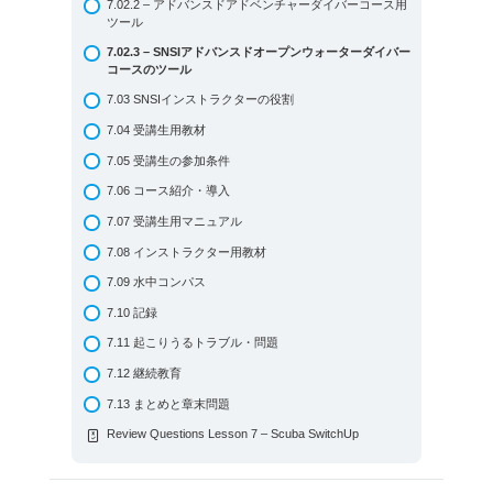
7.02.2 – アドバンスドアドベンチャーダイバーコース用
5.12 レスキューダイバー
6.07 -受講生用トレーニング教材
ツール
5.13 SNSIアドバンスド・スペシャルティ
6.08 – 受講生の参加条件
7.02.3 – SNSIアドバンスドオープンウォーターダイバー
コースのツール
5.13.1 SNSIアドバンスドスペシャルティ：レクリエーシ
6.09 – オープンウォーターダイバーとスクーバダイバー
ョナルデコダイバー
コースの紹介と導入
7.03 SNSIインストラクターの役割
5.13.2 SNSIアドバンスド・スペシャルティ：レックトレ
6.10 – 受講生用教材の詳細
7.04 受講生用教材
ックダイバー
6.11 – インストラクター用教材
7.05 受講生の参加条件
5.13.3 SNSIアドバンスド・スペシャルティ：サイドマウ
6.12 – 水中トレーニング
ントダイバー
7.06 コース紹介・導入
6.12.1 – 水中トレーニング – セカンドパート
5.14 SNSIテックダイバー
7.07 受講生用マニュアル
6.13 – 記録
5.15 マスターダイバー
7.08 インストラクター用教材
6.14 – 起こりうるトラブル・問題
5.16 ダイブガイド＆ダイブマスター
7.09 水中コンパス
6.15 – 継続教育
5.17 BLSDファーストエイドインストラクター＆酸素プ
7.10 記録
ロバイダーインストラクター
6.16 – まとめと復習問題
7.11 起こりうるトラブル・問題
5.18 インストラクター・プレパラトリーコース (IPC)
Review Questions Lesson 6 – Scuba SwitchUp
7.12 継続教育
5.19 インストラクター認定
7.13 まとめと章末問題
5.20 スペシャルティ・インストラクター
Review Questions Lesson 7 – Scuba SwitchUp
5.21 アドバンスド・スペシャルティ・インストラクター
5.22 SNSIテックインストラクター