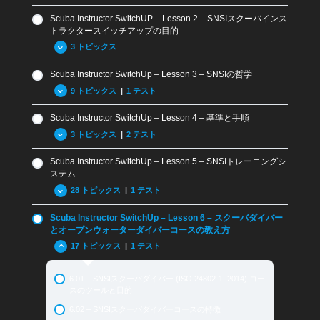
Review Questions Lesson 9 – Scuba SwitchUp
7.13 まとめと章末問題
Scuba Instructor SwitchUP – Lesson 2 – SNSIスクーバインス
1.01 SNSIクロスオーバー概要
Review Questions Lesson 7 – Scuba SwitchUp
トラクタースイッチアップの目的
1.02 SNSIの認証
3 トピックス
Scuba Instructor SwitchUp – Lesson 3 – SNSIの哲学
2.01 SNSIスイッチアップの目的
9 トピックス
|
1 テスト
2.02 現在の認定レベル相当へのスイッチアップ
Scuba Instructor SwitchUp – Lesson 4 – 基準と手順
2.03 その他のレベルを取得する方法
3.01 SNSIの歴史
3 トピックス
|
2 テスト
3.02 SNSIとその他の指導団体との違い
Scuba Instructor SwitchUp – Lesson 5 – SNSIトレーニングシ
3.03 SNSIのトレーニング教材
4.01 ISOとRSTC基準
ステム
3.04 テクノロジーの利用と従来システムへの適用
4.02 用語および定義
28 トピックス
|
1 テスト
3.05 ペイパーユース
General Standard Review Questions
Scuba Instructor SwitchUp – Lesson 6 – スクーバダイバー
3.06 ウェブティーチング
5.01 SNSIトレーニングシステムの紹介
4.03 SNSI一般基準
とオープンウォーターダイバーコースの教え方
3.07 SNSI メディアハブ
5.02 体験スクーバ
Standard Review Questions: Terms and Definitions
17 トピックス
|
1 テスト
3.08 MySNSIアプリ
5.03 スクーバダイバーとオープンウォーターダイバー
6.01 – SNSIスクーバダイバー (ISO 24802-1: 2014) コー
3.09 まとめと復習問題 Lesson 3
5.04 オーシャンガーディアン
スのツールと目的
Review Questions Lesson 3
5.05 BLSDファーストエイドと酸素プロバイダー
6.02 – SNSIスクーバダイバーコースの特徴