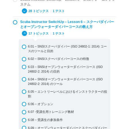
4.01 ISOとRSTC基準
ステム
3.04 テクノロジーの利用と従来システムへの適用
4.02 用語および定義
28 トピックス
|
1 テスト
3.05 ペイパーユース
General Standard Review Questions
Scuba Instructor SwitchUp – Lesson 6 – スクーバダイバー
3.06 ウェブティーチング
5.01 SNSIトレーニングシステムの紹介
4.03 SNSI一般基準
とオープンウォーターダイバーコースの教え方
3.07 SNSI メディアハブ
5.02 体験スクーバ
Standard Review Questions: Terms and Definitions
17 トピックス
|
1 テスト
3.08 MySNSIアプリ
5.03 スクーバダイバーとオープンウォーターダイバー
6.01 – SNSIスクーバダイバー (ISO 24802-1: 2014) コー
3.09 まとめと復習問題 Lesson 3
5.04 オーシャンガーディアン
スのツールと目的
Review Questions Lesson 3
5.05 BLSDファーストエイドと酸素プロバイダー
6.02 – SNSIスクーバダイバーコースの特徴
5.06 アンダーウォーターフォトグラフィー
6.03 – SNSIオープンウォーターダイバーコース (ISO
24802-2: 2014) の目的
5.07 ガスブレンダー
6.04 – SNSIオープンウォーターダイバーコース (ISO
5.08 ナイトロックスダイバー
24802-2: 2014) のツール
5.09 アドバンスドオープンウォーターダイバー
6.05 – エントリーレベルにおけるインストラクターの役
5.10 SNSIスペシャルティ
割
5.11 アドバンスド・アドベンチャーダイバー
6.06 – オプション
5.12 レスキューダイバー
6.07 -受講生用トレーニング教材
5.13 SNSIアドバンスド・スペシャルティ
6.08 – 受講生の参加条件
5.13.1 SNSIアドバンスドスペシャルティ：レクリエーシ
6.09 – オープンウォーターダイバーとスクーバダイバー