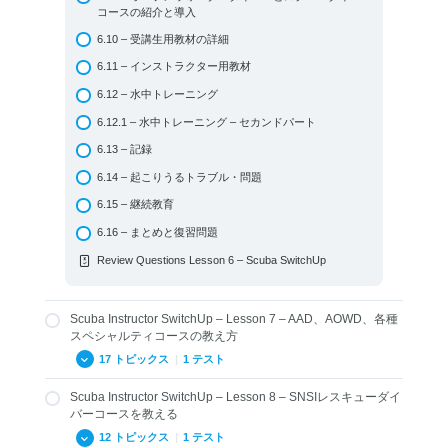
ョナルデコダイバー
コースの紹介と導入
5.13.2 SNSIアドバンスド・スペシャルティ：レックトレ
6.10 – 受講生用教材の詳細
ックダイバー
6.11 – インストラクター用教材
5.13.3 SNSIアドバンスド・スペシャルティ：サイドマウ
6.12 – 水中トレーニング
ントダイバー
6.12.1 – 水中トレーニング – セカンドパート
5.14 SNSIテックダイバー
6.13 – 記録
5.15 マスターダイバー
6.14 – 起こりうるトラブル・問題
5.16 ダイブガイド＆ダイブマスター
6.15 – 継続教育
5.17 BLSDファーストエイドインストラクター＆酸素プ
ロバイダーインストラクター
6.16 – まとめと復習問題
5.18 インストラクター・プレパラトリーコース (IPC)
Review Questions Lesson 6 – Scuba SwitchUp
5.19 インストラクター認定
5.20 スペシャルティ・インストラクター
Scuba Instructor SwitchUp – Lesson 7 – AAD、AOWD、各種
5.21 アドバンスド・スペシャルティ・インストラクター
スペシャルティコースの教え方
17 トピックス
|
1 テスト
5.22 SNSIテックインストラクター
5.23 マスターインストラクターとアシスタントトレーナ
Scuba Instructor SwitchUp – Lesson 8 – SNSIレスキューダイ
ー
7.01.1 – SNSIスペシャルティコースの目的
バーコースを教える
5.24 SNSIインストラクタートレーニングのレベル
7.01.2 – SNSIアドバンスドアドベンチャーダイバーコー
12 トピックス
|
1 テスト
ス概要