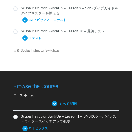
5.25-まとめと章末問題
Scuba Instructor SwitchUp – Lesson 9 – SNSIダイブガイド＆
7.01.3 SNSIアドバンスドオープンウォーターダイバーコ
8.01 SNSIレスキューダイバーの目的とツール
Review Questions Lesson 5 – Scuba SwitchUp
ースの目的
ダイブマスターを教える
8.02 レスキューインストラクターの役割
12 トピックス
|
1 テスト
7.02.1 – SNSIスペシャルティコース用ツール
8.03 受講生用トレーニングレコード
7.02.2 – アドバンスドアドベンチャーダイバーコース用
Scuba Instructor SwitchUp – Lesson 10 – 最終テスト
9.01 SNSIダイブガイド・ダイブマスターコースの目的
ツール
8.04 受講生の参加条件
1 テスト
9.02 ダイブガイド/ダイブマスターインストラクターの役
7.02.3 – SNSIアドバンスドオープンウォーターダイバー
8.05 レスキューダイバーコースの導入とペーパーワーク
割
コースのツール
戻る
Scuba Instructor SwitchUp
8.06 レスキューダイバー受講生用教材
Crossover-Scuba SwitchUp Exam
9.03 ダイブマスター用教材
7.03 SNSIインストラクターの役割
8.07 レスキューインストラクターマニュアル
9.03 ダイブガイド用教材
7.04 受講生用教材
8.08 水中コンパス
9.04 SNSIダイブガイド / ダイブマスターの条件
7.05 受講生の参加条件
8.09 記録
9.05 コースの導入とペーパーワーク
7.06 コース紹介・導入
8.10 起こり得るトラブル・問題
Browse the Course
9.06 候補生用教材
7.07 受講生用マニュアル
8.11 継続教育
9.07 インストトラクター教材
7.08 インストラクター用教材
コース ホーム
8.12 まとめと章末問題
9.08 記録
7.09 水中コンパス
すべて展開
Review Questions Lesson 8 – Scuba SwitchUp
9.09 起こりうる問題・トラブル
7.10 記録
Scuba Instructor SwithUp – Lesson 1 – SNSIスクーバインス
9.10 継続教育
7.11 起こりうるトラブル・問題
トラクタースイッチアップ概要
9.11 まとめと復習問題
7.12 継続教育
2 トピックス