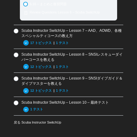
ロバイダーインストラクター
6.16 – まとめと復習問題
5.18 インストラクター・プレパラトリーコース (IPC)
Review Questions Lesson 6 – Scuba SwitchUp
5.19 インストラクター認定
5.20 スペシャルティ・インストラクター
Scuba Instructor SwitchUp – Lesson 7 – AAD、AOWD、各種
5.21 アドバンスド・スペシャルティ・インストラクター
スペシャルティコースの教え方
17 トピックス
|
1 テスト
5.22 SNSIテックインストラクター
5.23 マスターインストラクターとアシスタントトレーナ
Scuba Instructor SwitchUp – Lesson 8 – SNSIレスキューダイ
ー
7.01.1 – SNSIスペシャルティコースの目的
バーコースを教える
5.24 SNSIインストラクタートレーニングのレベル
7.01.2 – SNSIアドバンスドアドベンチャーダイバーコー
12 トピックス
|
1 テスト
ス概要
5.25-まとめと章末問題
Scuba Instructor SwitchUp – Lesson 9 – SNSIダイブガイド＆
7.01.3 SNSIアドバンスドオープンウォーターダイバーコ
8.01 SNSIレスキューダイバーの目的とツール
Review Questions Lesson 5 – Scuba SwitchUp
ースの目的
ダイブマスターを教える
8.02 レスキューインストラクターの役割
12 トピックス
|
1 テスト
7.02.1 – SNSIスペシャルティコース用ツール
8.03 受講生用トレーニングレコード
7.02.2 – アドバンスドアドベンチャーダイバーコース用
Scuba Instructor SwitchUp – Lesson 10 – 最終テスト
9.01 SNSIダイブガイド・ダイブマスターコースの目的
ツール
8.04 受講生の参加条件
1 テスト
9.02 ダイブガイド/ダイブマスターインストラクターの役
7.02.3 – SNSIアドバンスドオープンウォーターダイバー
8.05 レスキューダイバーコースの導入とペーパーワーク
割
コースのツール
戻る
Scuba Instructor SwitchUp
8.06 レスキューダイバー受講生用教材
Crossover-Scuba SwitchUp Exam
9.03 ダイブマスター用教材
7.03 SNSIインストラクターの役割
8.07 レスキューインストラクターマニュアル
9.03 ダイブガイド用教材
7.04 受講生用教材