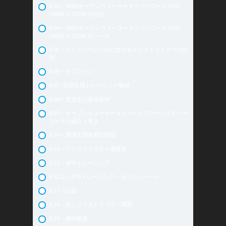
5.06 アンダーウォーターフォトグラフィー
6.03 – SNSIオープンウォーターダイバーコース (ISO
24802-2: 2014) の目的
5.07 ガスブレンダー
6.04 – SNSIオープンウォーターダイバーコース (ISO
5.08 ナイトロックスダイバー
24802-2: 2014) のツール
5.09 アドバンスドオープンウォーターダイバー
6.05 – エントリーレベルにおけるインストラクターの役
5.10 SNSIスペシャルティ
割
5.11 アドバンスド・アドベンチャーダイバー
6.06 – オプション
5.12 レスキューダイバー
6.07 -受講生用トレーニング教材
5.13 SNSIアドバンスド・スペシャルティ
6.08 – 受講生の参加条件
5.13.1 SNSIアドバンスドスペシャルティ：レクリエーシ
6.09 – オープンウォーターダイバーとスクーバダイバー
ョナルデコダイバー
コースの紹介と導入
5.13.2 SNSIアドバンスド・スペシャルティ：レックトレ
6.10 – 受講生用教材の詳細
ックダイバー
6.11 – インストラクター用教材
5.13.3 SNSIアドバンスド・スペシャルティ：サイドマウ
6.12 – 水中トレーニング
ントダイバー
6.12.1 – 水中トレーニング – セカンドパート
5.14 SNSIテックダイバー
6.13 – 記録
5.15 マスターダイバー
6.14 – 起こりうるトラブル・問題
5.16 ダイブガイド＆ダイブマスター
6.15 – 継続教育
5.17 BLSDファーストエイドインストラクター＆酸素プ