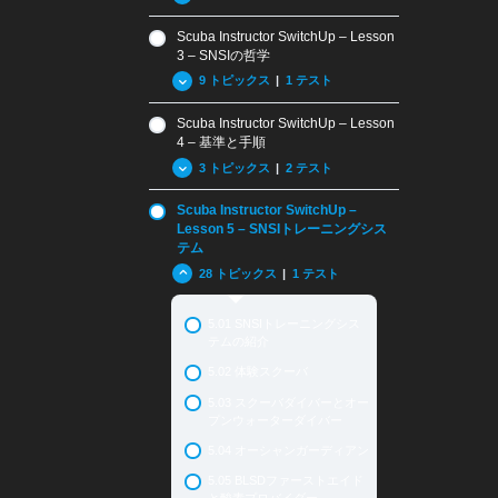
Scuba Instructor SwitchUp – Lesson
2.01 SNSIスイッチアップの
3 – SNSIの哲学
目的
9 トピックス
|
1 テスト
2.02 現在の認定レベル相当へ
のスイッチアップ
Scuba Instructor SwitchUp – Lesson
3.01 SNSIの歴史
2.03 その他のレベルを取得す
4 – 基準と手順
る方法
3.02 SNSIとその他の指導団
3 トピックス
|
2 テスト
体との違い
Scuba Instructor SwitchUp –
3.03 SNSIのトレーニング教
4.01 ISOとRSTC基準
材
Lesson 5 – SNSIトレーニングシス
テム
4.02 用語および定義
3.04 テクノロジーの利用と従
28 トピックス
|
1 テスト
来システムへの適用
General Standard Review
Questions
3.05 ペイパーユース
5.01 SNSIトレーニングシス
4.03 SNSI一般基準
3.06 ウェブティーチング
テムの紹介
Standard Review Questions:
3.07 SNSI メディアハブ
5.02 体験スクーバ
Terms and Definitions
3.08 MySNSIアプリ
5.03 スクーバダイバーとオー
プンウォーターダイバー
3.09 まとめと復習問題
Lesson 3
5.04 オーシャンガーディアン
Review Questions Lesson 3
5.05 BLSDファーストエイド