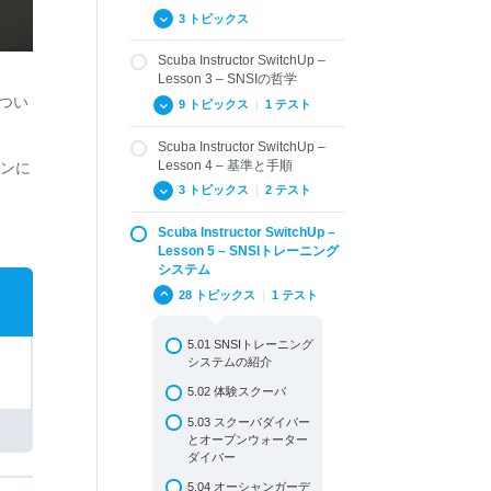
3 トピックス
Scuba Instructor SwitchUp –
2.01 SNSIスイッチアッ
Lesson 3 – SNSIの哲学
プの目的
つい
9 トピックス
|
1 テスト
2.02 現在の認定レベル
相当へのスイッチアッ
Scuba Instructor SwitchUp –
プ
3.01 SNSIの歴史
Lesson 4 – 基準と手順
スンに
2.03 その他のレベルを
3.02 SNSIとその他の指
3 トピックス
|
2 テスト
取得する方法
導団体との違い
Scuba Instructor SwitchUp –
3.03 SNSIのトレーニン
4.01 ISOとRSTC基準
グ教材
Lesson 5 – SNSIトレーニング
システム
4.02 用語および定義
3.04 テクノロジーの利
28 トピックス
|
1 テスト
用と従来システムへの
General Standard
適用
Review Questions
3.05 ペイパーユース
5.01 SNSIトレーニング
4.03 SNSI一般基準
システムの紹介
3.06 ウェブティーチン
Standard Review
グ
5.02 体験スクーバ
Questions: Terms and
Definitions
3.07 SNSI メディアハ
5.03 スクーバダイバー
ブ
とオープンウォーター
ダイバー
3.08 MySNSIアプリ
5.04 オーシャンガーデ