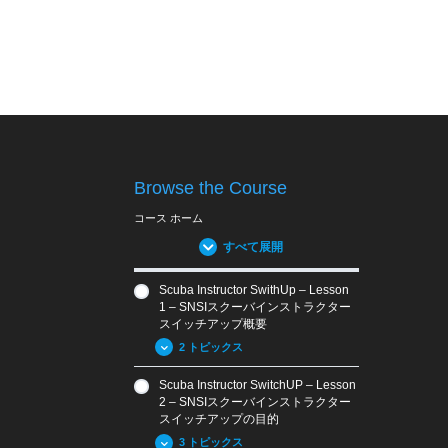
Browse the Course
コース ホーム
すべて展開
Scuba Instructor SwithUp – Lesson
1 – SNSIスクーバインストラクター
スイッチアップ概要
2 トピックス
Scuba Instructor SwitchUP – Lesson
1.01 SNSIクロスオーバー概
2 – SNSIスクーバインストラクター
要
スイッチアップの目的
1.02 SNSIの認証
3 トピックス