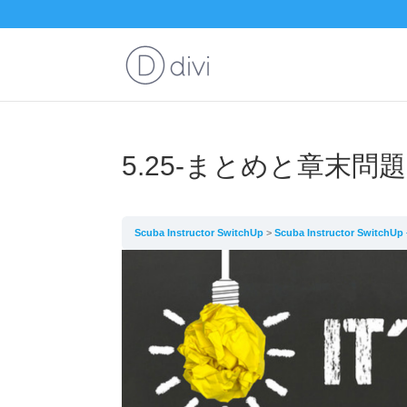
5.25-まとめと章末問題
Scuba Instructor SwitchUp
Scuba Instructor Switc