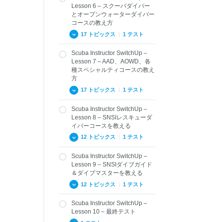
Lesson 6 – スクーバダイバー
とオープンウォーターダイバー
コースの教え方
17 トピックス
|
1 テスト
Scuba Instructor SwitchUp –
6.01 – SNSIスクーバダ
Lesson 7 – AAD、AOWD、各
イバー (ISO 24802-1:
種スペシャルティコースの教え
2014) コースのツール
方
と目的
17 トピックス
|
1 テスト
6.02 – SNSIスクーバダ
イバーコースの特徴
Scuba Instructor SwitchUp –
7.01.1 – SNSIスペシャ
6.03 – SNSIオープンウ
Lesson 8 – SNSIレスキューダ
ルティコースの目的
ォーターダイバーコー
イバーコースを教える
ス (ISO 24802-2: 2014)
7.01.2 – SNSIアドバン
12 トピックス
|
1 テスト
の目的
スドアドベンチャーダ
イバーコース概要
6.04 – SNSIオープンウ
Scuba Instructor SwitchUp –
8.01 SNSIレスキューダ
ォーターダイバーコー
7.01.3 SNSIアドバンス
Lesson 9 – SNSIダイブガイド
イバーの目的とツール
ス (ISO 24802-2: 2014)
ドオープンウォーター
＆ダイブマスターを教える
のツール
ダイバーコースの目的
8.02 レスキューインス
12 トピックス
|
1 テスト
トラクターの役割
6.05 – エントリーレベ
7.02.1 – SNSIスペシャ
ルにおけるインストラ
ルティコース用ツール
8.03 受講生用トレーニ
Scuba Instructor SwitchUp –
クターの役割
9.01 SNSIダイブガイ
ングレコード
Lesson 10 – 最終テスト
7.02.2 – アドバンスド
ド・ダイブマスターコ
6.06 – オプション
アドベンチャーダイバ