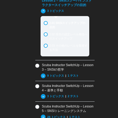
Lesson 2 – SNSIスクーバインスト
要
ラクタースイッチアップの目的
1.02 SNSIの認証
3 トピックス
2.01 SNSIスイッチアップの
目的
2.02 現在の認定レベル相当へ
のスイッチアップ
2.03 その他のレベルを取得す
る方法
Scuba Instructor SwitchUp – Lesson
3 – SNSIの哲学
9 トピックス
|
1 テスト
Scuba Instructor SwitchUp – Lesson
3.01 SNSIの歴史
4 – 基準と手順
3.02 SNSIとその他の指導団
3 トピックス
|
2 テスト
体との違い
Scuba Instructor SwitchUp – Lesson
3.03 SNSIのトレーニング教
4.01 ISOとRSTC基準
材
5 – SNSIトレーニングシステム
4.02 用語および定義
28 トピックス
|
1 テスト
3.04 テクノロジーの利用と従