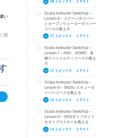
28 トピックス
|
1 テスト
用と従来システムへの
General Standard
適用
Review Questions
Scuba Instructor SwitchUp –
3.05 ペイパーユース
5.01 SNSIトレーニング
違い
4.03 SNSI一般基準
Lesson 6 – スクーバダイバー
システムの紹介
とオープンウォーターダイバー
3.06 ウェブティーチン
Standard Review
グ
5.02 体験スクーバ
コースの教え方
Questions: Terms and
に役
Definitions
17 トピックス
|
1 テスト
3.07 SNSI メディアハ
5.03 スクーバダイバー
ブ
とオープンウォーター
ダイバー
Scuba Instructor SwitchUp –
6.01 – SNSIスクーバダ
3.08 MySNSIアプリ
Lesson 7 – AAD、AOWD、各
イバー (ISO 24802-1:
5.04 オーシャンガーデ
種スペシャルティコースの教え
3.09 まとめと復習問題
2014) コースのツール
ィアン
方
Lesson 3
す
と目的
5.05 BLSDファースト
17 トピックス
|
1 テスト
Review Questions
6.02 – SNSIスクーバダ
エイドと酸素プロバイ
Lesson 3
イバーコースの特徴
ダー
Scuba Instructor SwitchUp –
7.01.1 – SNSIスペシャ
6.03 – SNSIオープンウ
5.06 アンダーウォータ
Lesson 8 – SNSIレスキューダ
ルティコースの目的
ォーターダイバーコー
ーフォトグラフィー
イバーコースを教える
ス (ISO 24802-2: 2014)
7.01.2 – SNSIアドバン
12 トピックス
|
1 テスト
5.07 ガスブレンダー
の目的
スドアドベンチャーダ
イバーコース概要
5.08 ナイトロックスダ
6.04 – SNSIオープンウ
Scuba Instructor SwitchUp –
イバー
8.01 SNSIレスキューダ
ォーターダイバーコー
7.01.3 SNSIアドバンス
Lesson 9 – SNSIダイブガイド
イバーの目的とツール
ス (ISO 24802-2: 2014)
ドオープンウォーター
5.09 アドバンスドオー
＆ダイブマスターを教える
のツール
ダイバーコースの目的
プンウォーターダイバ
8.02 レスキューインス
12 トピックス
|
1 テスト
ー
トラクターの役割
6.05 – エントリーレベ
7.02.1 – SNSIスペシャ
ルにおけるインストラ