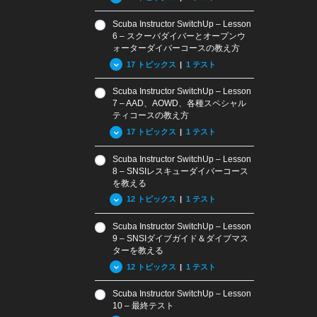
来システムへの適用
General Standard Review
Scuba Instructor SwitchUp – Lesson
Questions
5.01 SNSIトレーニングシス
3.05 ペイパーユース
6 – スクーバダイバーとオープンウ
テムの紹介
4.03 SNSI一般基準
ォーターダイバーコースの教え方
3.06 ウェブティーチング
5.02 体験スクーバ
Standard Review Questions:
17 トピックス
|
1 テスト
3.07 SNSI メディアハブ
Terms and Definitions
5.03 スクーバダイバーとオー
3.08 MySNSIアプリ
プンウォーターダイバー
Scuba Instructor SwitchUp – Lesson
6.01 – SNSIスクーバダイバー
7 – AAD、AOWD、各種スペシャル
3.09 まとめと復習問題
(ISO 24802-1: 2014) コース
5.04 オーシャンガーディアン
ティコースの教え方
Lesson 3
のツールと目的
5.05 BLSDファーストエイド
17 トピックス
|
1 テスト
Review Questions Lesson 3
6.02 – SNSIスクーバダイバー
と酸素プロバイダー
コースの特徴
Scuba Instructor SwitchUp – Lesson
5.06 アンダーウォーターフォ
7.01.1 – SNSIスペシャルティ
6.03 – SNSIオープンウォータ
8 – SNSIレスキューダイバーコース
トグラフィー
コースの目的
ーダイバーコース (ISO
を教える
5.07 ガスブレンダー
24802-2: 2014) の目的
7.01.2 – SNSIアドバンスドア
12 トピックス
|
1 テスト
ドベンチャーダイバーコース
5.08 ナイトロックスダイバー
6.04 – SNSIオープンウォータ
概要
ーダイバーコース (ISO
Scuba Instructor SwitchUp – Lesson
5.09 アドバンスドオープンウ
8.01 SNSIレスキューダイバ
24802-2: 2014) のツール
7.01.3 SNSIアドバンスドオー
9 – SNSIダイブガイド＆ダイブマス
ォーターダイバー
ーの目的とツール
プンウォーターダイバーコー
ターを教える
6.05 – エントリーレベルにお
スの目的
5.10 SNSIスペシャルティ
8.02 レスキューインストラク
けるインストラクターの役割
12 トピックス
|
1 テスト
ターの役割
7.02.1 – SNSIスペシャルティ
5.11 アドバンスド・アドベン
6.06 – オプション
コース用ツール
チャーダイバー
8.03 受講生用トレーニングレ
Scuba Instructor SwitchUp – Lesson
9.01 SNSIダイブガイド・ダ
6.07 -受講生用トレーニング
コード
10 – 最終テスト
7.02.2 – アドバンスドアドベ
5.12 レスキューダイバー
イブマスターコースの目的
教材