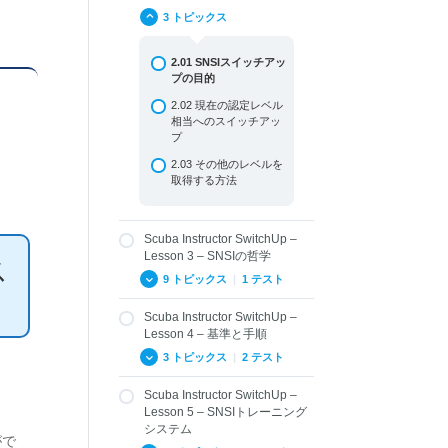
3 トピックス
2.01 SNSIスイッチアッ
プの目的
2.02 現在の認定レベル
相当へのスイッチアッ
プ
2.03 その他のレベルを
取得する方法
Scuba Instructor SwitchUp –
Lesson 3 – SNSIの哲学
ス
9 トピックス
|
1 テスト
Scuba Instructor SwitchUp –
3.01 SNSIの歴史
Lesson 4 – 基準と手順
3.02 SNSIとその他の指
3 トピックス
|
2 テスト
導団体との違い
Scuba Instructor SwitchUp –
3.03 SNSIのトレーニン
4.01 ISOとRSTC基準
グ教材
Lesson 5 – SNSIトレーニング
システム
4.02 用語および定義
3.04 テクノロジーの利
がで