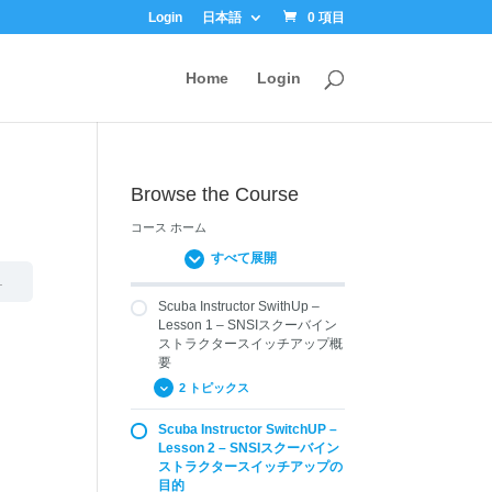
Login
日本語
0 項目
Home
Login
Browse the Course
コース ホーム
すべて展開
Scuba Instructor SwithUp –
Lesson 1 – SNSIスクーバイン
ストラクタースイッチアップ概
要
2 トピックス
Scuba Instructor SwitchUP –
1.01 SNSIクロスオーバ
Lesson 2 – SNSIスクーバイン
ー概要
ストラクタースイッチアップの
1.02 SNSIの認証
目的