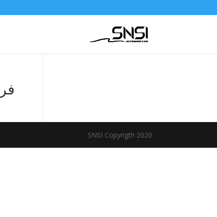
فر
SNSI Copyrigth 2020